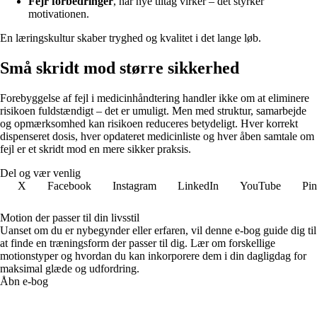
Fejr forbedringer
, når nye tiltag virker – det styrker
motivationen.
En læringskultur skaber tryghed og kvalitet i det lange løb.
Små skridt mod større sikkerhed
Forebyggelse af fejl i medicinhåndtering handler ikke om at eliminere
risikoen fuldstændigt – det er umuligt. Men med struktur, samarbejde
og opmærksomhed kan risikoen reduceres betydeligt. Hver korrekt
dispenseret dosis, hver opdateret medicinliste og hver åben samtale om
fejl er et skridt mod en mere sikker praksis.
Del og vær venlig
X
Facebook
Instagram
LinkedIn
YouTube
Pin
Motion der passer til din livsstil
Uanset om du er nybegynder eller erfaren, vil denne e-bog guide dig til
at finde en træningsform der passer til dig. Lær om forskellige
motionstyper og hvordan du kan inkorporere dem i din dagligdag for
maksimal glæde og udfordring.
Åbn e-bog