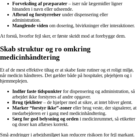
Forveksling af præparater
– især når lægemidler ligner
hinanden i navn eller udseende.
Afbrud og forstyrrelser
under dispensering eller
administration.
Manglende viden
om dosering, bivirkninger eller interaktioner.
At forstå, hvorfor fejl sker, er første skridt mod at forebygge dem.
Skab struktur og ro omkring
medicinhåndtering
Et af de mest effektive tiltag er at skabe faste rutiner og et roligt miljø,
når medicin håndteres. Det gælder både på hospitaler, plejehjem og i
hjemmeplejen.
Indfør faste tidspunkter
for dispensering og administration, så
arbejdet ikke forstyrres af andre opgaver.
Brug tjeklister
– de hjælper med at sikre, at intet bliver glemt.
Marker “forstyr ikke”-zoner
eller brug veste, der signalerer, at
medarbejderen er i gang med medicinhåndtering.
Sørg for god belysning og orden
i medicinrummet, så etiketter
og doser kan aflæses korrekt.
Små ændringer i arbejdsmiljøet kan reducere risikoen for fejl markant.