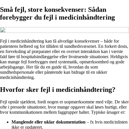
Små fejl, store konsekvenser: Sådan
forebygger du fejl i medicinhåndtering
Fejl i medicinhåndtering kan få alvorlige konsekvenser – både for
patientens helbred og for tilliden til sundhedsvæsenet. En forkert dosis,
en forveksling af præparater eller en overset interaktion kan i værste
fald føre til hospitalsindlæggelse eller livstruende situationer. Heldigvis
kan mange fejl forebygges med systematik, opmærksomhed og gode
arbejdsgange. Her får du en guide til, hvordan du som
sundhedspersonale eller pårørende kan bidrage til en sikker
medicinhåndtering.
Hvorfor sker fejl i medicinhåndtering?
Fejl opstår sjældent, fordi nogen er uopmærksomme med vilje. De sker
ofte i pressede situationer, hvor mange opgaver skal løses hurtigt, eller
hvor kommunikationen mellem faggrupper halter. Typiske årsager er:
Manglende eller uklar dokumentation
– fx hvis medicinlisten
ikke er opdateret.