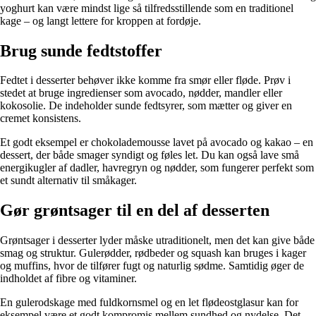
yoghurt kan være mindst lige så tilfredsstillende som en traditionel
kage – og langt lettere for kroppen at fordøje.
Brug sunde fedtstoffer
Fedtet i desserter behøver ikke komme fra smør eller fløde. Prøv i
stedet at bruge ingredienser som avocado, nødder, mandler eller
kokosolie. De indeholder sunde fedtsyrer, som mætter og giver en
cremet konsistens.
Et godt eksempel er chokolademousse lavet på avocado og kakao – en
dessert, der både smager syndigt og føles let. Du kan også lave små
energikugler af dadler, havregryn og nødder, som fungerer perfekt som
et sundt alternativ til småkager.
Gør grøntsager til en del af desserten
Grøntsager i desserter lyder måske utraditionelt, men det kan give både
smag og struktur. Gulerødder, rødbeder og squash kan bruges i kager
og muffins, hvor de tilfører fugt og naturlig sødme. Samtidig øger de
indholdet af fibre og vitaminer.
En gulerodskage med fuldkornsmel og en let flødeostglasur kan for
eksempel være et godt kompromis mellem sundhed og nydelse. Det