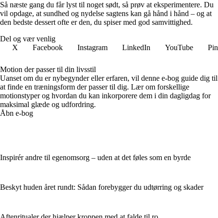
Så næste gang du får lyst til noget sødt, så prøv at eksperimentere. Du
vil opdage, at sundhed og nydelse sagtens kan gå hånd i hånd – og at
den bedste dessert ofte er den, du spiser med god samvittighed.
Del og vær venlig
X
Facebook
Instagram
LinkedIn
YouTube
Pin
Motion der passer til din livsstil
Uanset om du er nybegynder eller erfaren, vil denne e-bog guide dig til
at finde en træningsform der passer til dig. Lær om forskellige
motionstyper og hvordan du kan inkorporere dem i din dagligdag for
maksimal glæde og udfordring.
Åbn e-bog
Inspirér andre til egenomsorg – uden at det føles som en byrde
Beskyt huden året rundt: Sådan forebygger du udtørring og skader
Aftenritualer der hjælper kroppen med at falde til ro