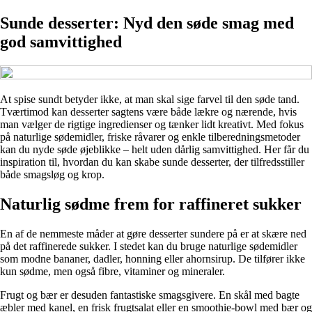
Sunde desserter: Nyd den søde smag med
god samvittighed
At spise sundt betyder ikke, at man skal sige farvel til den søde tand.
Tværtimod kan desserter sagtens være både lækre og nærende, hvis
man vælger de rigtige ingredienser og tænker lidt kreativt. Med fokus
på naturlige sødemidler, friske råvarer og enkle tilberedningsmetoder
kan du nyde søde øjeblikke – helt uden dårlig samvittighed. Her får du
inspiration til, hvordan du kan skabe sunde desserter, der tilfredsstiller
både smagsløg og krop.
Naturlig sødme frem for raffineret sukker
En af de nemmeste måder at gøre desserter sundere på er at skære ned
på det raffinerede sukker. I stedet kan du bruge naturlige sødemidler
som modne bananer, dadler, honning eller ahornsirup. De tilfører ikke
kun sødme, men også fibre, vitaminer og mineraler.
Frugt og bær er desuden fantastiske smagsgivere. En skål med bagte
æbler med kanel, en frisk frugtsalat eller en smoothie-bowl med bær og