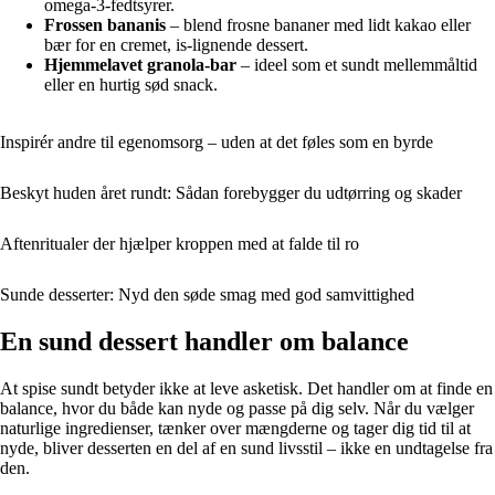
omega-3-fedtsyrer.
Frossen bananis
– blend frosne bananer med lidt kakao eller
bær for en cremet, is-lignende dessert.
Hjemmelavet granola-bar
– ideel som et sundt mellemmåltid
eller en hurtig sød snack.
Inspirér andre til egenomsorg – uden at det føles som en byrde
Beskyt huden året rundt: Sådan forebygger du udtørring og skader
Aftenritualer der hjælper kroppen med at falde til ro
Sunde desserter: Nyd den søde smag med god samvittighed
En sund dessert handler om balance
At spise sundt betyder ikke at leve asketisk. Det handler om at finde en
balance, hvor du både kan nyde og passe på dig selv. Når du vælger
naturlige ingredienser, tænker over mængderne og tager dig tid til at
nyde, bliver desserten en del af en sund livsstil – ikke en undtagelse fra
den.