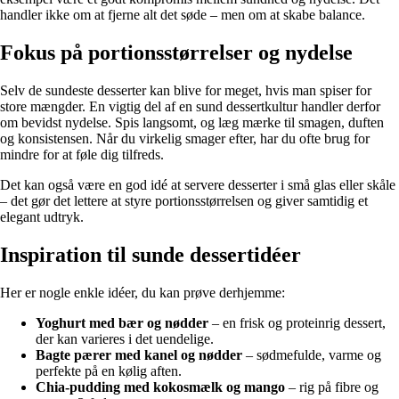
handler ikke om at fjerne alt det søde – men om at skabe balance.
Fokus på portionsstørrelser og nydelse
Selv de sundeste desserter kan blive for meget, hvis man spiser for
store mængder. En vigtig del af en sund dessertkultur handler derfor
om bevidst nydelse. Spis langsomt, og læg mærke til smagen, duften
og konsistensen. Når du virkelig smager efter, har du ofte brug for
mindre for at føle dig tilfreds.
Det kan også være en god idé at servere desserter i små glas eller skåle
– det gør det lettere at styre portionsstørrelsen og giver samtidig et
elegant udtryk.
Inspiration til sunde dessertidéer
Her er nogle enkle idéer, du kan prøve derhjemme:
Yoghurt med bær og nødder
– en frisk og proteinrig dessert,
der kan varieres i det uendelige.
Bagte pærer med kanel og nødder
– sødmefulde, varme og
perfekte på en kølig aften.
Chia-pudding med kokosmælk og mango
– rig på fibre og